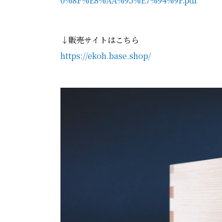
0%8F%E8%AA%95%E7%94%9F.pdf
↓販売サイトはこちら
https://ekoh.base.shop/