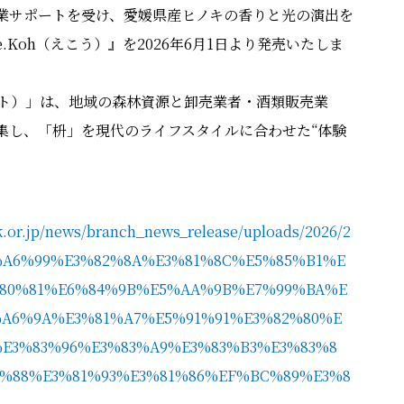
業サポートを受け、愛媛県産ヒノキの香りと光の演出を
Koh（えこう）』を2026年6月1日より発売いたしま
ェクト）」は、地域の森林資源と卸売業者・酒類販売業
集し、「枡」を現代のライフスタイルに合わせた“体験
.or.jp/news/branch_news_release/uploads/2026/2
9%A6%99%E3%82%8A%E3%81%8C%E5%85%B1%E
%80%81%E6%84%9B%E5%AA%9B%E7%99%BA%E
A6%9A%E3%81%A7%E5%91%91%E3%82%80%E
E3%83%96%E3%83%A9%E3%83%B3%E3%83%8
1%88%E3%81%93%E3%81%86%EF%BC%89%E3%8