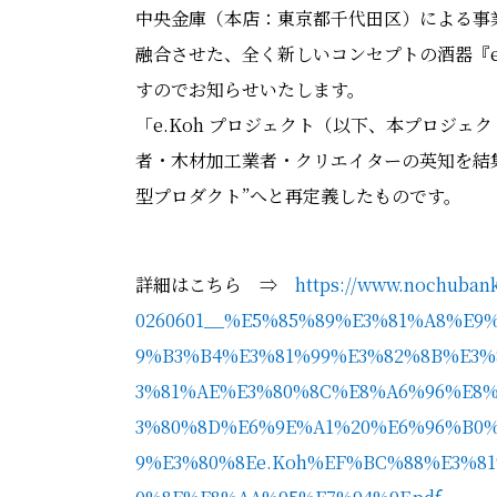
中央金庫（本店：東京都千代田区）による事
融合させた、全く新しいコンセプトの酒器『e.
すのでお知らせいたします。
「e.Koh プロジェクト（以下、本プロジ
者・木材加工業者・クリエイターの英知を結
型プロダクト”へと再定義したものです。
詳細はこちら ⇒
https://www.nochubank
0260601__%E5%85%89%E3%81%A8%E
9%B3%B4%E3%81%99%E3%82%8B%E3
3%81%AE%E3%80%8C%E8%A6%96%E8%
3%80%8D%E6%9E%A1%20%E6%96%B0%
9%E3%80%8Ee.Koh%EF%BC%88%E3%8