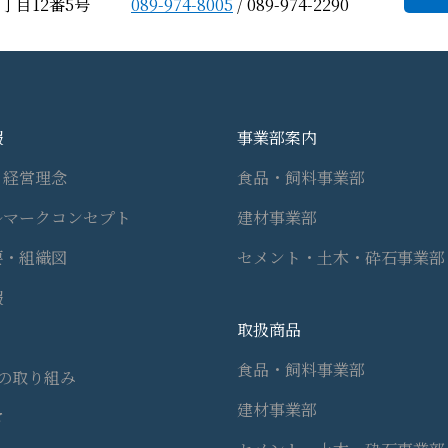
丁目12番5号
089-974-8005
/ 089-974-2290
報
事業部案内
・経営理念
食品・飼料事業部
ルマークコンセプト
建材事業部
要・組織図
セメント・土木・砕石事業部
報
取扱商品
食品・飼料事業部
への取り組み
建材事業部
営