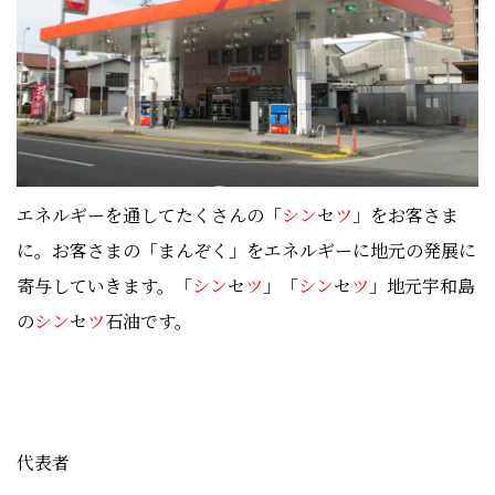
エネルギーを通してたくさんの「
シン
セ
ツ
」をお客さま
に。お客さまの「まんぞく」をエネルギーに地元の発展に
寄与していきます。「
シン
セ
ツ
」「
シン
セ
ツ
」地元宇和島
の
シン
セ
ツ
石油です。
代表者